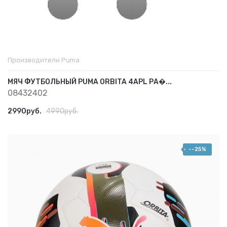
Производители
Puma
МЯЧ ФУТБОЛЬНЫЙ PUMA ORBITA 4APL РА�...
08432402
2990руб.
4990руб.
--25%