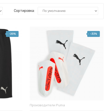
Сортировка:
-20%
-33%
Производители
Puma