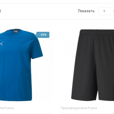
)
Показать:
-20%
ели
Puma
Производители
Puma