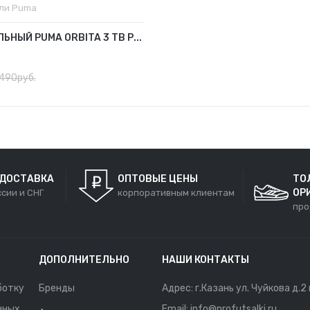
ели
Puma
ЬНЫЙ PUMA ORBITA 3 TB Р...
490руб.
 ДОСТАВКА
ОПТОВЫЕ ЦЕНЫ
ТО
ОР
ссии и СНГ
корпоративным клиентам
про
ДОПОЛНИТЕЛЬНО
НАШИ КОНТАКТЫ
ботку
Бренды
Адрес: г.Казань ул. Чуйкова д.2
нных
Email: info@profutsalki.ru