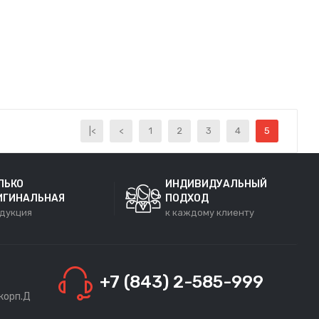
|<
<
1
2
3
4
5
ЛЬКО
ИНДИВИДУАЛЬНЫЙ
ИГИНАЛЬНАЯ
ПОДХОД
дукция
к каждому клиенту
+7 (843) 2-585-999
 корп.Д