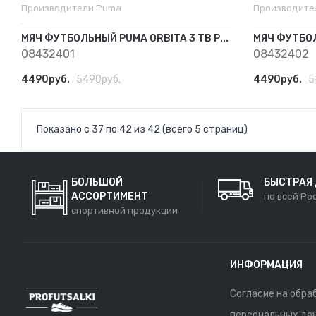
Производители
Puma
Производит
⁠МЯЧ ФУТБОЛЬНЫЙ PUMA ORBITA 3 TB Р...
⁠МЯЧ ФУТБОЛ
08432401
08432402
4490руб.
5490руб.
4490руб.
5
Показано с 37 по 42 из 42 (всего 5 страниц)
БОЛЬШОЙ
БЫСТРАЯ
АССОРТИМЕНТ
по всей Ро
спортивной продукции
ИНФОРМАЦИЯ
Согласие на обра
персональных да