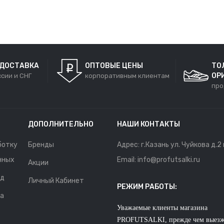
 ДОСТАВКА
ОПТОВЫЕ ЦЕНЫ
ТО
ОР
ссии и СНГ
корпоративным клиентам
про
ДОПОЛНИТЕЛЬНО
НАШИ КОНТАКТЫ
ботку
Бренды
Адрес: г.Казань ул. Чуйкова д.2
нных
Email: info@profutsalki.ru
Акции
нд
Личный Кабинет
РЕЖИМ РАБОТЫ:
та
Уважаемые клиенты магазина
PROFUTSALKI, прежде чем выезж