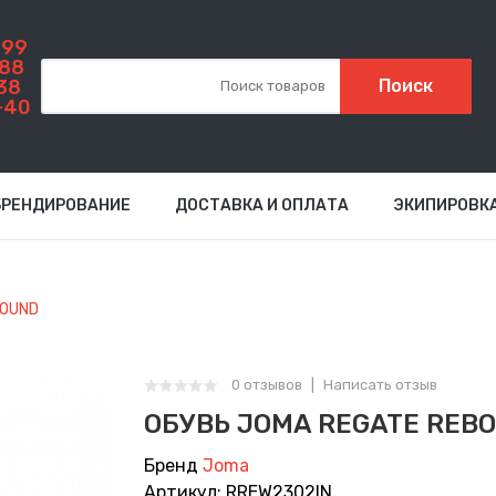
999
-88
38
Поиск
-40
БРЕНДИРОВАНИЕ
ДОСТАВКА И ОПЛАТА
ЭКИПИРОВК
BOUND
0 отзывов
Написать отзыв
ОБУВЬ JOMA REGATE REB
Бренд
Joma
Артикул: RREW2302IN