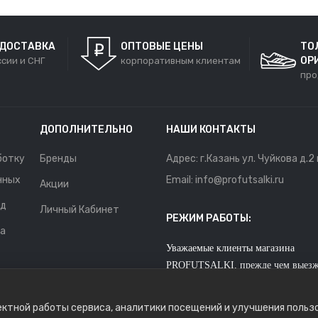
 ДОСТАВКА
ОПТОВЫЕ ЦЕНЫ
ТО
ОР
ссии и СНГ
корпоративным клиентам
про
ДОПОЛНИТЕЛЬНО
НАШИ КОНТАКТЫ
ботку
Бренды
Адрес: г.Казань ул. Чуйкова д.2
нных
Email: info@profutsalki.ru
Акции
нд
Личный Кабинет
РЕЖИМ РАБОТЫ:
та
Уважаемые клиенты магазина
PROFUTSALKI, прежде чем выезж
ости
в офис для покупки обуви, позвон
или напишите,так как мы не наход
ректной работы сервиса, аналитики посещений и улучшения поль
офисе на постоянной основе.