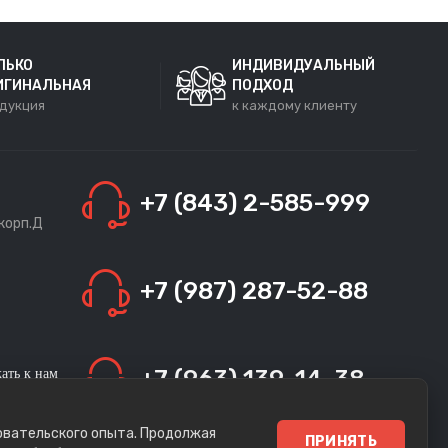
ЛЬКО
ИНДИВИДУАЛЬНЫЙ
ИГИНАЛЬНАЯ
ПОДХОД
дукция
к каждому клиенту
+7 (843) 2-585-999
 корп.Д
+7 (987) 287-52-88
+7 (963) 139-14-38
ать к нам
ите нам
имся в
зовательского опыта. Продолжая
ПРИНЯТЬ