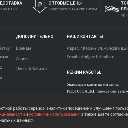
 ДОСТАВКА
ОПТОВЫЕ ЦЕНЫ
ТО
ОР
ссии и СНГ
корпоративным клиентам
про
ДОПОЛНИТЕЛЬНО
НАШИ КОНТАКТЫ
ботку
Бренды
Адрес: г.Казань ул. Чуйкова д.2
нных
Email: info@profutsalki.ru
Акции
нд
Личный Кабинет
РЕЖИМ РАБОТЫ:
та
Уважаемые клиенты магазина
PROFUTSALKI, прежде чем выезж
ости
в офис для покупки обуви, позвон
или напишите,так как мы не наход
ректной работы сервиса, аналитики посещений и улучшения поль
офисе на постоянной основе.
нциальности
и
условиями использования
, а также даёте согласи
нальных данных».