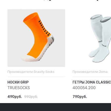
Производители
Gravity Socks
Производители
Joma
НОСКИ GRIP
ГЕТРЫ JOMA CLASSIC 
TRUESOCKS
400054.200
490руб.
990руб.
790руб.