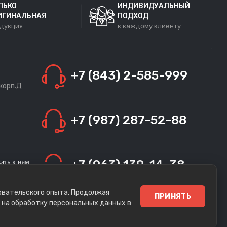
ЛЬКО
ИНДИВИДУАЛЬНЫЙ
ИГИНАЛЬНАЯ
ПОДХОД
дукция
к каждому клиенту
+7 (843) 2-585-999
 корп.Д
+7 (987) 287-52-88
+7 (963) 139-14-38
ать к нам
ите нам
имся в
зовательского опыта. Продолжая
ПРИНЯТЬ
е на обработку персональных данных в
+7 (960) 050-80-40